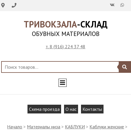
ТРИВОКЗАЛА
-СКЛАД
ОБУВНЫХ МАТЕРИАЛОВ
т. 8 (916) 224 37 48
Схема проезда
О нас
Контакты
Начало
>
Материалы низа
>
КАБЛУКИ
>
Каблуки женские
>