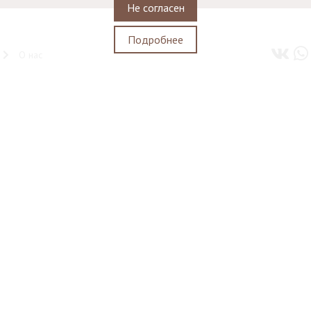
Не согласен
Подробнее
О нас
Контакты
ТРИВОКЗАЛА
-СКЛАД
МАТЕРИАЛЫ ДЛЯ ОБУВИ
Адрес: Москва, м."Комсомольская",
Проезд к Комсомольской пл., д.12 (Красная башня),
д.5/45 ( по навигатору)
Тел.:
8 (916) 224 37 48
© 2010-2026
Website Programming: Profita.Solutions
Водонапорная башня станции Москва-Пассажирская
Достопримечательность в Москве