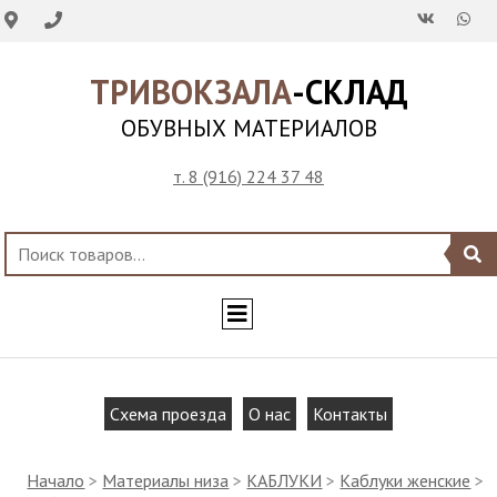
ТРИВОКЗАЛА
-СКЛАД
ОБУВНЫХ МАТЕРИАЛОВ
т. 8 (916) 224 37 48
Схема проезда
О нас
Контакты
Начало
>
Материалы низа
>
КАБЛУКИ
>
Каблуки женские
>