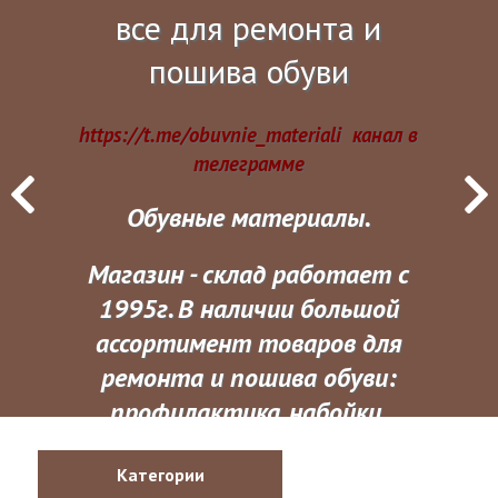
все для ремонта и
пошива обуви
https://t.me/obuvnie_materiali канал в
телеграмме
Обувные материалы.
Магазин - склад работает с
1995г. В наличии большой
ассортимент товаров для
ремонта и пошива обуви:
профилактика, набойки,
каблуки мужские и женские,
Категории
самый большой выбор