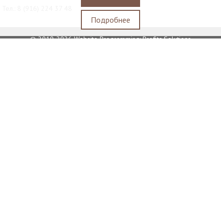
Тел.:
8 (916) 224 37 48
Подробнее
© 2010-2026
Website Programming: Profita.Solutions
Водонапорная башня станции Москва-Пассажирская
Достопримечательность в Москве