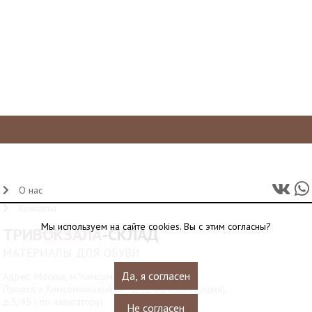
О нас
Контакты
Мы используем на сайте cookies. Вы с этим согласны?
ТРИВОКЗАЛА
-СКЛАД
МАТЕРИАЛЫ ДЛЯ ОБУВИ
Да, я согласен
Адрес: Москва, м."Комсомольская",
Проезд к Комсомольской пл., д.12 (Красная башня),
д.5/45 ( по навигатору)
Не согласен