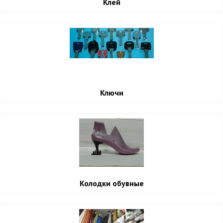
Клей
Tip-Tap, отечественные набойки и наклейки.
Обувная фурнитура
.
Большой выбор резита и полиуретанов.
Можно приобрести товар как
Ключи
непосредственно в магазине, так и
отправляем транспортными компаниями по
России. Мелкие партии товара высылаем
почтой России
.
Наши телефоны для связи:
вотсап 8 915 055 58 33
Колодки обувные
моб 8-916-224-37-48 Сергей