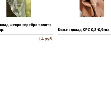
клад шевро серебро-золото
кр.
Кож.подклад КРС 0,8-0,9мм
14
руб.