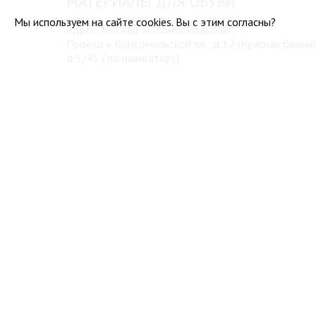
МАТЕРИАЛЫ ДЛЯ ОБУВИ
Мы используем на сайте cookies. Вы с этим согласны?
Адрес: Москва, м."Комсомольская",
Проезд к Комсомольской пл., д.12 (Красная башня)
д.5/45 ( по навигатору)
Тел.:
8 (916) 224 37 48
Водонапорная башня станции Москва-Пассажирская
Достопримечательность в Москве