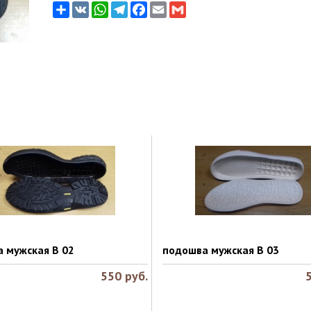
Share
VK
WhatsApp
Telegram
Facebook
Email
Gmail
 мужская B 02
подошва мужская B 03
550
руб.