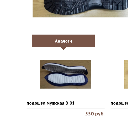
Аналоги
подошва мужская B 01
подошва
550
руб.