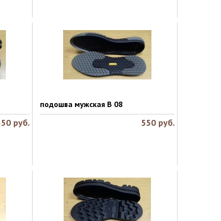
подошва мужская B 08
550
руб.
550
руб.