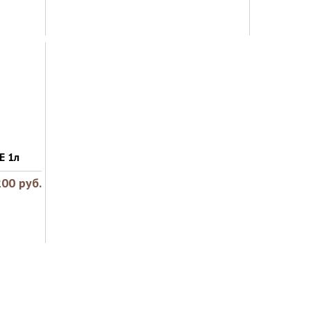
E 1л
200
руб.