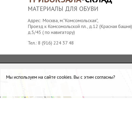
МАТЕРИАЛЫ ДЛЯ ОБУВИ
Адрес: Москва, м."Комсомольская",
Проезд к Комсомольской пл., д.12 (Красная башня)
д.5/45 ( по навигатору)
Тел.:
8 (916) 224 37 48
Водонапорная башня станции Москва-Пассажирская
Достопримечательность в Москве
Мы используем на сайте cookies. Вы с этим согласны?