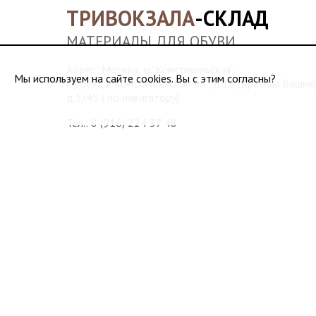
ТРИВОКЗАЛА
-СКЛАД
МАТЕРИАЛЫ ДЛЯ ОБУВИ
Адрес: Москва, м."Комсомольская",
Мы используем на сайте cookies. Вы с этим согласны?
Проезд к Комсомольской пл., д.12 (Красная башня)
д.5/45 ( по навигатору)
Тел.:
8 (916) 224 37 48
Водонапорная башня станции Москва-Пассажирская
Достопримечательность в Москве