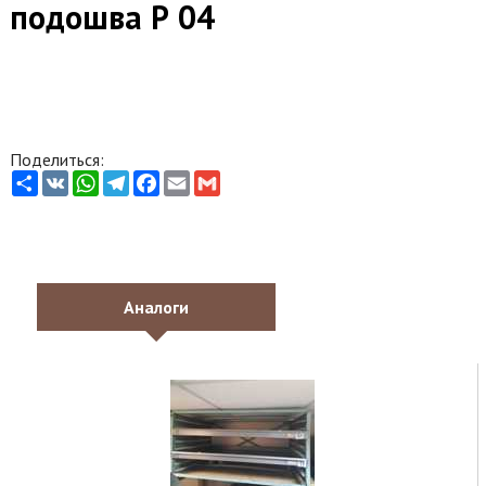
подошва Р 04
Поделиться:
Share
VK
WhatsApp
Telegram
Facebook
Email
Gmail
Аналоги