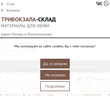
О нас
Контакты
ТРИВОКЗАЛА
-СКЛАД
МАТЕРИАЛЫ ДЛЯ ОБУВИ
Адрес: Москва, м."Комсомольская",
Проезд к Комсомольской пл., д.12 (Красная башня),
д.5/45 ( по навигатору)
Мы используем на сайте cookies. Вы с этим согласны?
Тел.:
8 (916) 224 37 48
Да, я согласен
© 2010-2026
Website Programming: Profita.Solutions
Водонапорная башня станции Москва-Пассажирская
Не согласен
Достопримечательность в Москве
Подробнее